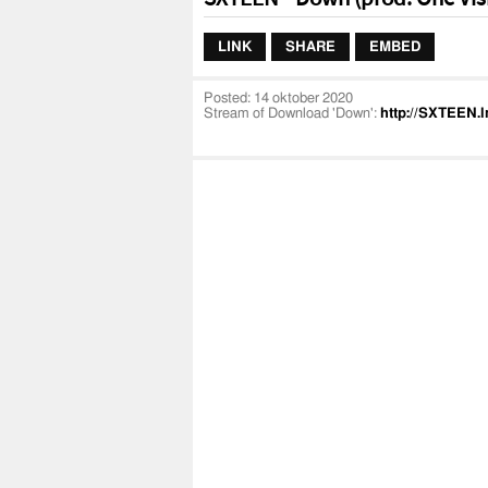
LINK
SHARE
EMBED
Posted:
14 oktober 2020
Stream of Download 'Down':
http://SXTEEN.l
Official Music Video 'SXTEEN - Down (prod. On