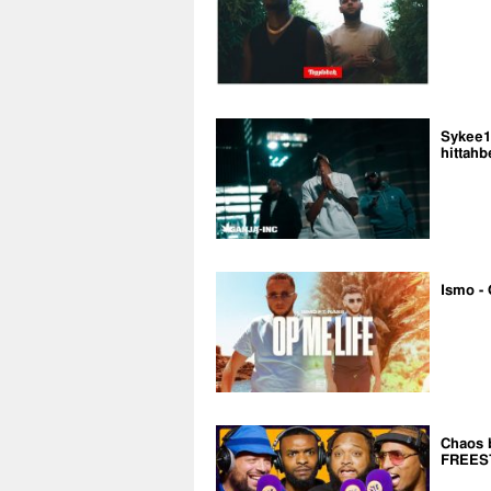
Sykee14
hittahb
Ismo - 
Chaos 
FREES