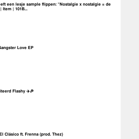
eft een lesje sample flippen: “Nostalgie x nostalgie = de
 | Item | 101B…
Gangster Love EP
iteerd Flashy ✈️🎉
 El Clásico ft. Frenna (prod. Thez)