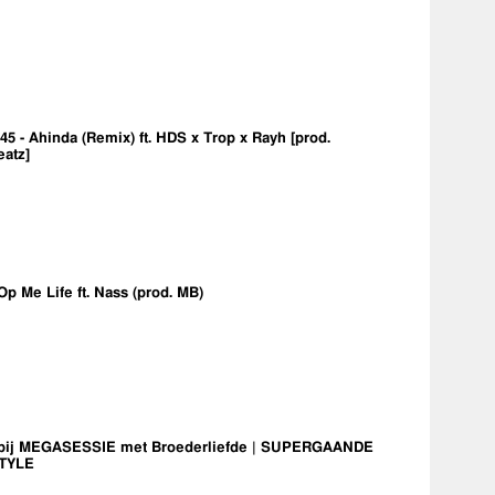
5 - Ahinda (Remix) ft. HDS x Trop x Rayh [prod.
eatz]
Op Me Life ft. Nass (prod. MB)
bij MEGASESSIE met Broederliefde | SUPERGAANDE
TYLE