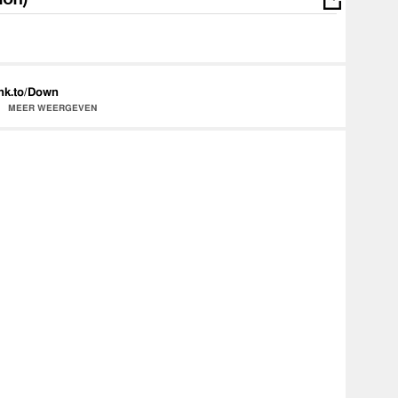
nk.to/Down
MEER WEERGEVEN
e Vision)'