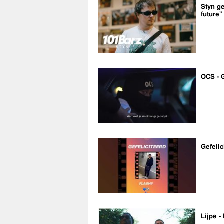
Styn ge
future”
OCS - 
Gefelic
Lijpe -