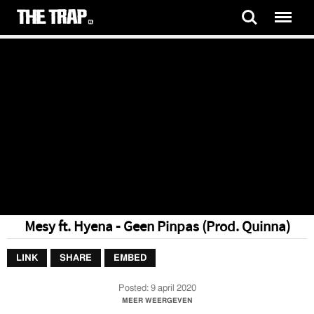
Mesy ft. Hyena - Geen Pinpas (Prod. Quinna)
LINK
SHARE
EMBED
Posted:
9 april 2020
STREAM GEEN PINPAS 💳 HIER:
https://bit.ly/geenpinpas
MEER WEERGEVEN