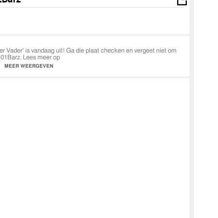
 Vader' is vandaag uit! Ga die plaat checken en vergeet niet om
101Barz. Lees meer op
tikel-knaller-is-nog-niet-klaar
MEER WEERGEVEN