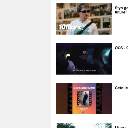
Styn ge
future”
OCS - 
Gefelic
Lijpe -