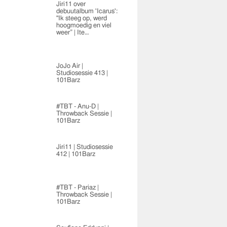
Jiri11 over
debuutalbum 'Icarus':
"Ik steeg op, werd
hoogmoedig en viel
weer” | Ite…
JoJo Air |
Studiosessie 413 |
101Barz
#TBT - Anu-D |
Throwback Sessie |
101Barz
Jiri11 | Studiosessie
412 | 101Barz
#TBT - Pariaz |
Throwback Sessie |
101Barz