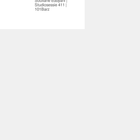
Soufiane Eddyani |
Studiosessie 411 |
101Barz