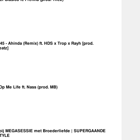
5 - Ahinda (Remix) ft. HDS x Trop x Rayh [prod.
eatz]
Op Me Life ft. Nass (prod. MB)
bij MEGASESSIE met Broederliefde | SUPERGAANDE
TYLE