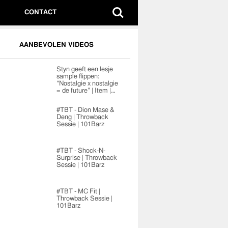
CONTACT
AANBEVOLEN VIDEOS
Styn geeft een lesje
sample flippen:
“Nostalgie x nostalgie
= de future” | Item |…
#TBT - Dion Mase &
Deng | Throwback
Sessie | 101Barz
#TBT - Shock-N-
Surprise | Throwback
Sessie | 101Barz
#TBT - MC Fit |
Throwback Sessie |
101Barz