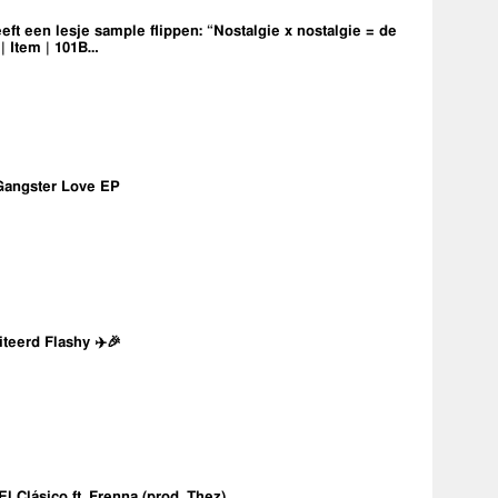
eft een lesje sample flippen: “Nostalgie x nostalgie = de
 | Item | 101B…
Gangster Love EP
iteerd Flashy ✈️🎉
 El Clásico ft. Frenna (prod. Thez)