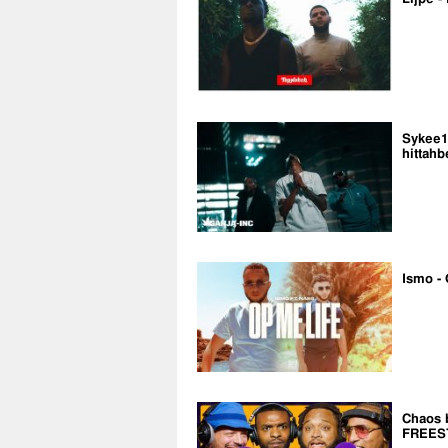
Sykee14
hittahb
Ismo - 
Chaos 
FREES