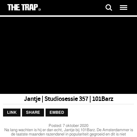
Jantje | Studiosessie 357 | 101Barz
LINK
SHARE
EMBED
Posted:
7 oktober 2020
Na lang wachten is hij er dan echt, Jantje bij 101Barz. De Amsterdammer is
de laatste maanden razendsnel in populariteit gegroeid en dit is niet