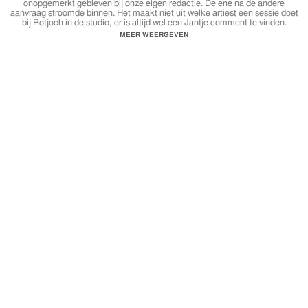
onopgemerkt gebleven bij onze eigen redactie. De ene na de andere
aanvraag stroomde binnen. Het maakt niet uit welke artiest een sessie doet
bij Rotjoch in de studio, er is altijd wel een Jantje comment te vinden.
MEER WEERGEVEN
Lees verder op
https://www.bnnvara.nl/101barz/artikelen/artikel-jantje
#JANTJE #STUDIOSESSIE #101BARZ
Mixed & Mastered by Rawbeem