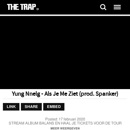
Yung Nnelg - Als Je Me Ziet (prod. Spanker)
LINK
SHARE
EMBED
Posted:
17 februari 2020
STREAM ALBUM BALANS EN HAAL JE TICKETS VOOR DE TOUR
https://fanlink.to/Balans
MEER WEERGEVEN