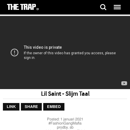
Lil Saint - Slijm Taal
LINK
SHARE
EMBED
Posted:
1 januari 2021
#FashionGangMafia
prodby. sb