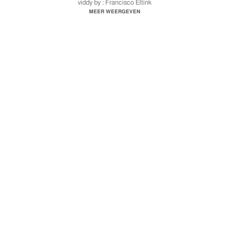
viddy by : Francisco Eltink
@chesco.lab
MEER WEERGEVEN