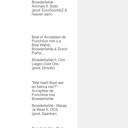
Broederliefde -
Animals ft. 3robi
(prod. EuroSoundzZ &
heaven sam)
Best of Accepteer de
Punchline met o.a.
Bilal Wahib,
Broederliefde & Dutch
Perfor…
Broederliefde ft. Cho -
Liegen Over Ons
(prod. Zerodix)
"Wat heeft Boef wel
en Selma niet?" -
Accepteer de
Punchline met
Broederliefde
Broederliefde - Meisje
Je Weet ft. OCS
(prod. Spanker)