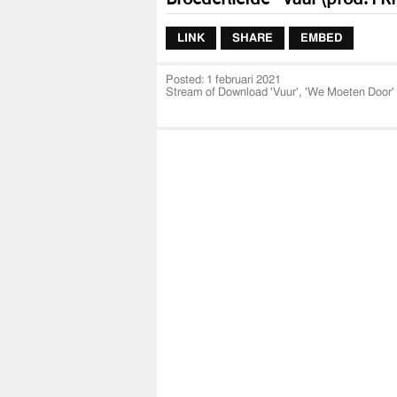
LINK
SHARE
EMBED
Posted:
1 februari 2021
Stream of Download 'Vuur', 'We Moeten Door' & 
https://Broederliefde.lnk.to/VuurWeMoet