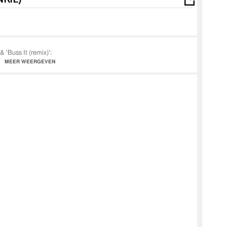
'Buss It (remix)':
enDoorBussIt
MEER WEERGEVEN