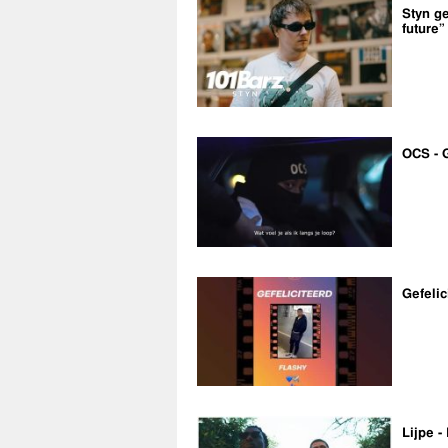
Styn ge
future”
OCS - 
Gefelic
Lijpe -