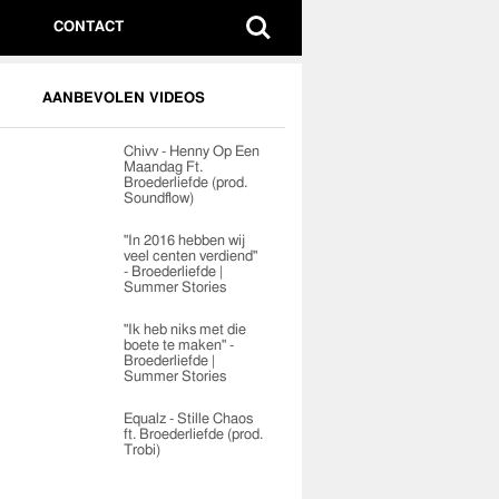
CONTACT
AANBEVOLEN VIDEOS
Chivv - Henny Op Een
Maandag Ft.
Broederliefde (prod.
Soundflow)
"In 2016 hebben wij
veel centen verdiend"
- Broederliefde |
Summer Stories
"Ik heb niks met die
boete te maken" -
Broederliefde |
Summer Stories
Equalz - Stille Chaos
ft. Broederliefde (prod.
Trobi)