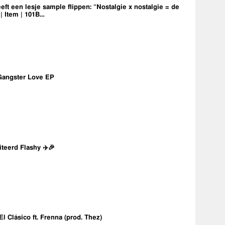
eft een lesje sample flippen: “Nostalgie x nostalgie = de
 | Item | 101B…
Gangster Love EP
iteerd Flashy ✈️🎉
 El Clásico ft. Frenna (prod. Thez)