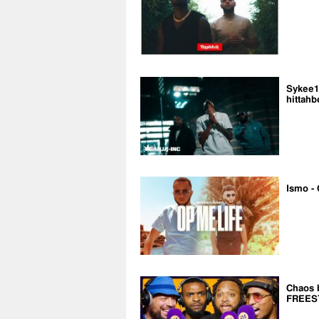
Sykee14
hittahb
Ismo - 
Chaos 
FREES