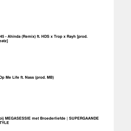
5 - Ahinda (Remix) ft. HDS x Trop x Rayh [prod.
eatz]
Op Me Life ft. Nass (prod. MB)
bij MEGASESSIE met Broederliefde | SUPERGAANDE
TYLE