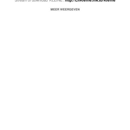
Stream of download 'KLEINE':
http://LilKleine.lnk.to/Kleine
Bekijk andere video's van Lil Kleine:
https://www.youtube.com/watch?
MEER WEERGEVEN
v=HPBhgZjSE3I&list=PLehSzqvLeOnBKe7jAgfxZjaahKLISVK1u&inde