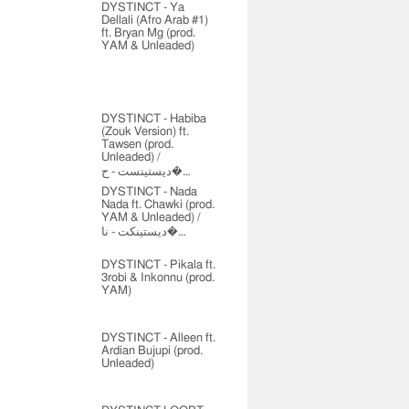
DYSTINCT - Ya
Dellali (Afro Arab #1)
ft. Bryan Mg (prod.
YAM & Unleaded)
DYSTINCT - Habiba
(Zouk Version) ft.
Tawsen (prod.
Unleaded) /
ديستينست - ح�…
DYSTINCT - Nada
Nada ft. Chawki (prod.
YAM & Unleaded) /
ديستينكت - نا�…
DYSTINCT - Pikala ft.
3robi & Inkonnu (prod.
YAM)
DYSTINCT - Alleen ft.
Ardian Bujupi (prod.
Unleaded)