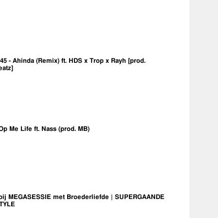
5 - Ahinda (Remix) ft. HDS x Trop x Rayh [prod.
eatz]
Op Me Life ft. Nass (prod. MB)
bij MEGASESSIE met Broederliefde | SUPERGAANDE
TYLE