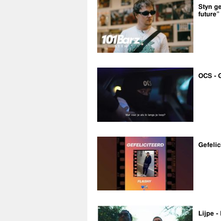
Styn ge
future”
OCS - 
Gefelic
Lijpe -