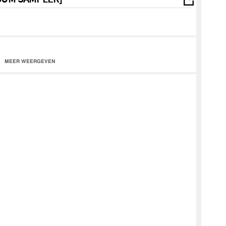
MEER WEERGEVEN
alle streamingdiensten.
te debuut-album 'Mon Voyage' van DYSTINCT. Momenteel scoort
Boussa', 'Habiba' & 'Alleen' vier van de tracks die op het nieuwe
 meer dan 46 miljoen streams behaald op Spotify en zijn de
 views.