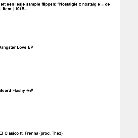
eft een lesje sample flippen: “Nostalgie x nostalgie = de
 | Item | 101B…
Gangster Love EP
iteerd Flashy ✈️🎉
 El Clásico ft. Frenna (prod. Thez)