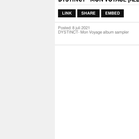
LINK
SHARE
EMBED
Posted:
8 juli 2021
DYSTINCT- Mon Voyage album sampler
Beluister 'Mon Voyage' vanaf vrijdag 9 juli op 
Op vrijdag 9 juli verschijnt het langverwach
DYSTINCT een hit met de singles 'Ya La Laa', '
album te vinden zijn. Zo hebben de nummers al
videoclips op YouTube al goed voor 40 miljoen
DYSTINCT - Aperçu de l'album Mon Voyage