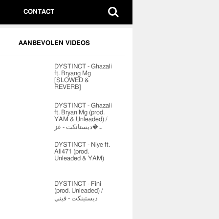
CONTACT
AANBEVOLEN VIDEOS
DYSTINCT - Ghazali
ft. Bryang Mg
[SLOWED &
REVERB]
DYSTINCT - Ghazali
ft. Bryan Mg (prod.
YAM & Unleaded) /
ديستانكت - غز�…
DYSTINCT - Niye ft.
Ali471 (prod.
Unleaded & YAM)
DYSTINCT - Fini
(prod. Unleaded) /
ديستينكت - فيني