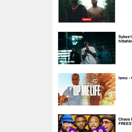
Sykee14
hittahb
Ismo - 
Chaos 
FREES