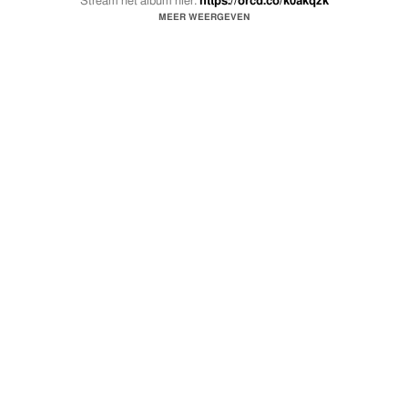
Stream het album hier:
https://orcd.co/k0akqzk
MEER WEERGEVEN
Striker Recordings 2021 ©