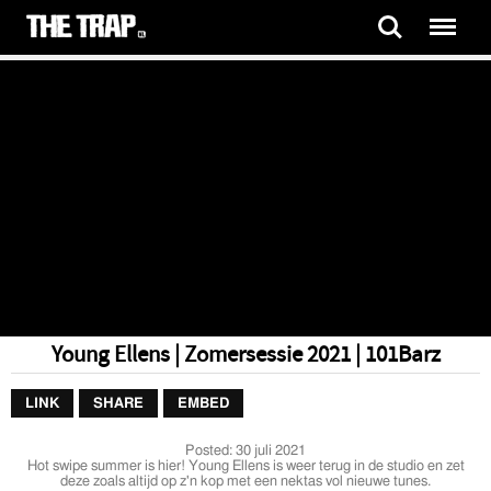
Young Ellens | Zomersessie 2021 | 101Barz
LINK
SHARE
EMBED
Posted:
30 juli 2021
Hot swipe summer is hier! Young Ellens is weer terug in de studio en zet
deze zoals altijd op z'n kop met een nektas vol nieuwe tunes.