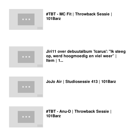
#TBT - MC Fit | Throwback Sessie |
101Barz
Jiri11 over debuutalbum 'Icarus': "Ik steeg
op, werd hoogmoedig en viel weer” |
Item | 1…
JoJo Air | Studiosessie 413 | 101Barz
#TBT - Anu-D | Throwback Sessie |
101Barz