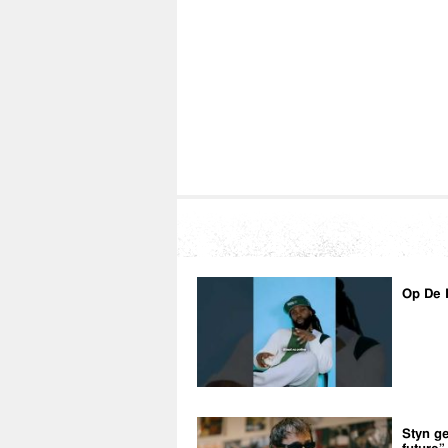
Op De 
Styn ge