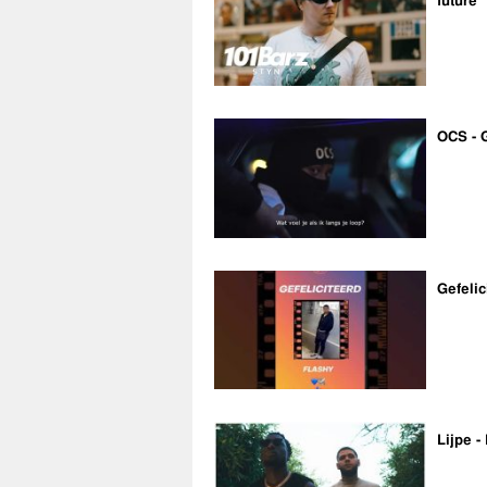
future”
OCS - 
Gefelic
Lijpe -