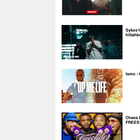
Sykee14
hittahb
Ismo - 
Chaos 
FREES