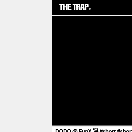
DODO @ FunX 💣 #short #shor