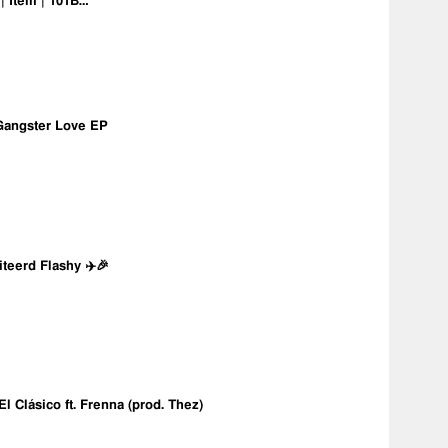
 | Item | 101B…
Gangster Love EP
iteerd Flashy ✈️🎉
 El Clásico ft. Frenna (prod. Thez)