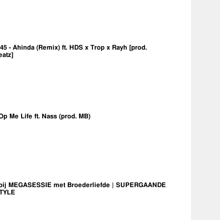
5 - Ahinda (Remix) ft. HDS x Trop x Rayh [prod.
eatz]
Op Me Life ft. Nass (prod. MB)
bij MEGASESSIE met Broederliefde | SUPERGAANDE
TYLE