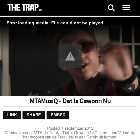
Error loading media: File could not be played
MTAMusiQ - Dat Is Gewoon Nu
LINK
SHARE
EMBED
Posted:
1 september 2015
Vandaag brengt MTA de Track : "Dat is Gewoon NU" uit met een Video! Na
het droppen van de Track zal er een Remix uit komen.