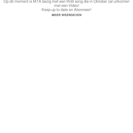
Op dit moment is MTA bezig met een RnB song die in Oktober zal uitkomen
met een Video!
Keep up to date en Abonneer!
MEER WEERGEVEN
Download :
https://soundcloud.com/mta-stylus/datisgewoon
CREDITS
Muziek
Productie: MTA
Mix & Mastering: MTA
Video
Edit: Dyvanho.
SPONSORING
Angel Tanoli x LaxmimzClothing x MVG HairStudio
Adonai Nation x QuardinBrand x Cazal x OfficialBeazt.
SOCIAL MEDIA
https://www.facebook.com/MTAMusiQ
https://www.twitter.com/MTAMusiQ
https://www.instagram.com/MTAMusiQ
CONTACT
info.mtamusiq@gmail.com
info@stylusmusic.com