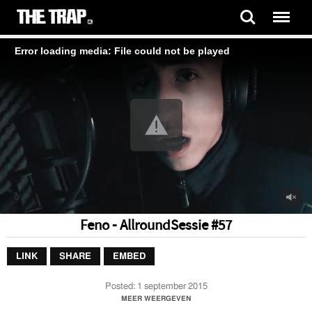
Error loading media: File could not be played
Feno - AllroundSessie #57
LINK
SHARE
EMBED
Posted:
1 september 2015
INSTAGRAM : @Allround.Videos @Feno93_
MEER WEERGEVEN