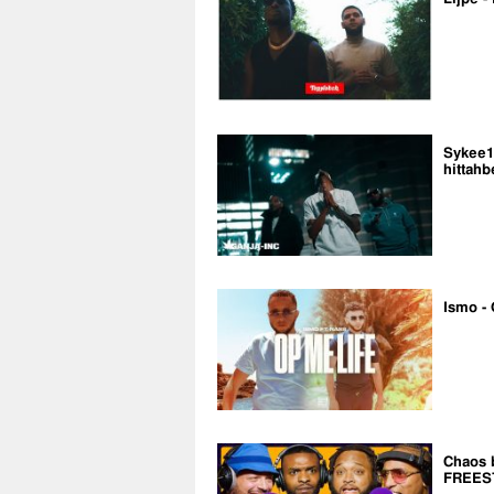
Sykee14
hittahb
Ismo - 
Chaos 
FREES