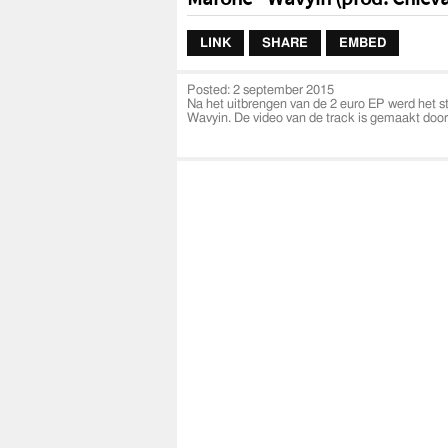
LINK
SHARE
EMBED
Posted:
2 september 2015
Na het uitbrengen van de 2 euro EP werd het st
Wavyin. De video van de track is gemaakt door
verwachting zal Marone zijn nieuwe EP snel ve