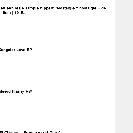
eft een lesje sample flippen: “Nostalgie x nostalgie = de
 | Item | 101B…
Gangster Love EP
iteerd Flashy ✈️🎉
 El Clásico ft. Frenna (prod. Thez)