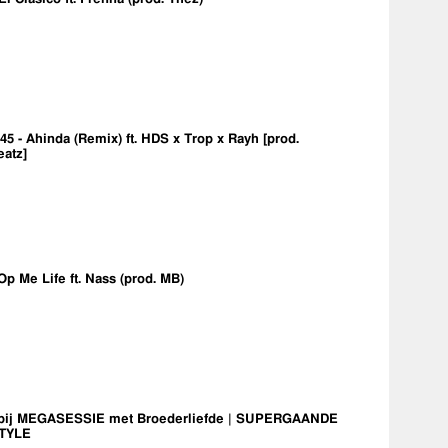
5 - Ahinda (Remix) ft. HDS x Trop x Rayh [prod.
eatz]
Op Me Life ft. Nass (prod. MB)
bij MEGASESSIE met Broederliefde | SUPERGAANDE
TYLE