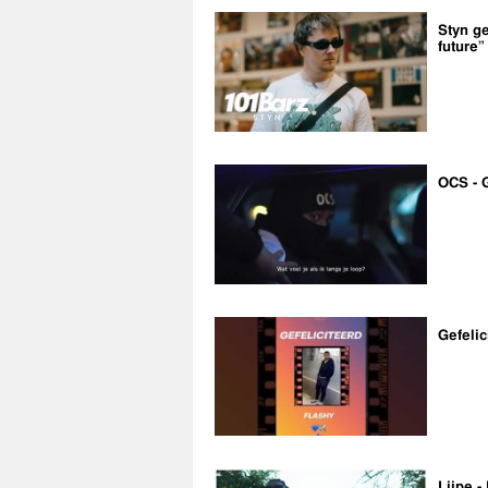
Styn ge
future”
OCS - 
Gefelic
Lijpe -