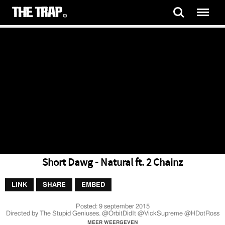
Short Dawg - Natural ft. 2 Chainz
LINK
SHARE
EMBED
Posted:
9 september 2015
Directed by The Stupid Geniuses. @OrbitDidIt @VickSupreme @HDotRoss
MEER WEERGEVEN