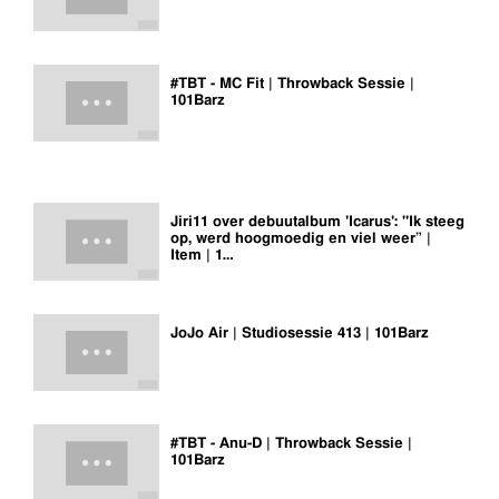
#TBT - MC Fit | Throwback Sessie |
101Barz
Jiri11 over debuutalbum 'Icarus': "Ik steeg
op, werd hoogmoedig en viel weer” |
Item | 1…
JoJo Air | Studiosessie 413 | 101Barz
#TBT - Anu-D | Throwback Sessie |
101Barz