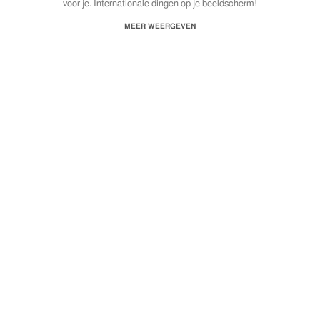
voor je. Internationale dingen op je beeldscherm!
Download de audio hier:
MEER WEERGEVEN
http://bit.ly/1Nr6BhA