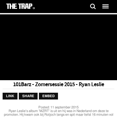
101Barz - Zomersessie 2015 - Ryan Leslie
LINK
SHARE
EMBED
Posted:
11 september 2015
Ryan Leslie's album 'MZRT' is uit en hij was in Nederland om deze te
promoten. Hij kwam ook bij Rotjoch langs en spit maar liefst 16 minuten vol