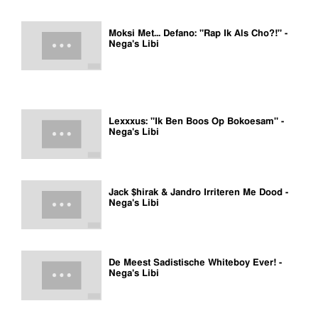
Moksi Met... Defano: "Rap Ik Als Cho?!" -
Nega's Libi
Lexxxus: "Ik Ben Boos Op Bokoesam" -
Nega's Libi
Jack $hirak & Jandro Irriteren Me Dood -
Nega's Libi
De Meest Sadistische Whiteboy Ever! -
Nega's Libi