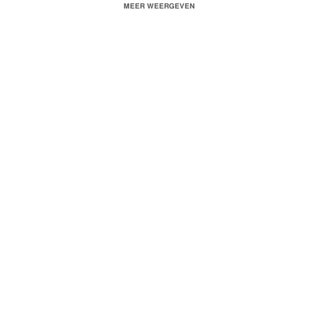
MEER WEERGEVEN
#NegasLibi
Productie: SPEC & Beans
Credits: Bruno Rozet