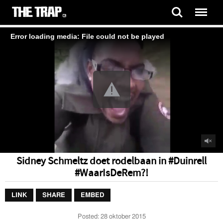
Error loading media: File could not be played
Sidney Schmeltz doet rodelbaan in #Duinrell
#WaarIsDeRem?!
LINK
SHARE
EMBED
Posted:
28 oktober 2015