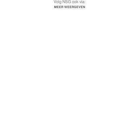
Volg NSG ook via:
http://www.instagram.com/follownsgrotterdam
MEER WEERGEVEN
http://www.twitter.com/NSG010