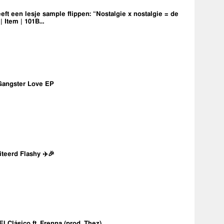
eft een lesje sample flippen: “Nostalgie x nostalgie = de
 | Item | 101B…
Gangster Love EP
iteerd Flashy ✈️🎉
 El Clásico ft. Frenna (prod. Thez)