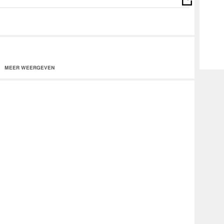
es
MEER WEERGEVEN
ify
/BonkazSignUp
tagram.com/bonkaz_ydk