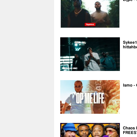
Sykee14
hittahb
Ismo - 
Chaos 
FREES