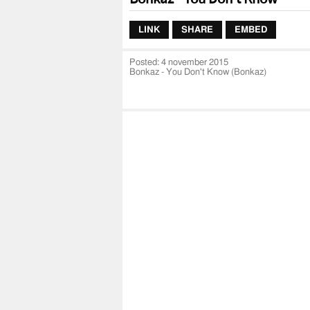
LINK
SHARE
EMBED
Posted:
4 november 2015
Bonkaz - You Don't Know (Bonkaz)
Get it on iTunes -
http://smarturl.it/YDKiTun
Listen on Spotify -
http://smarturl.it/YDKSpot
Sign up to the mailing list:
http://smarturl.it
Check out the video Lookbook on
http://ins
Follow Bonkaz online
http://twitter.com/bonkaz
http://facebook.com/officialbonkaz
http://instagram.com/officialbonkaz
http://youtube.com/officialbonkaz