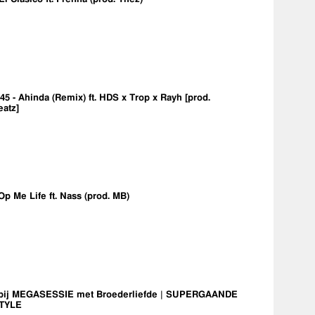
5 - Ahinda (Remix) ft. HDS x Trop x Rayh [prod.
eatz]
Op Me Life ft. Nass (prod. MB)
bij MEGASESSIE met Broederliefde | SUPERGAANDE
TYLE