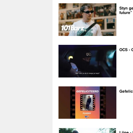
Styn ge
future”
OCS - 
Gefelic
Lijpe -