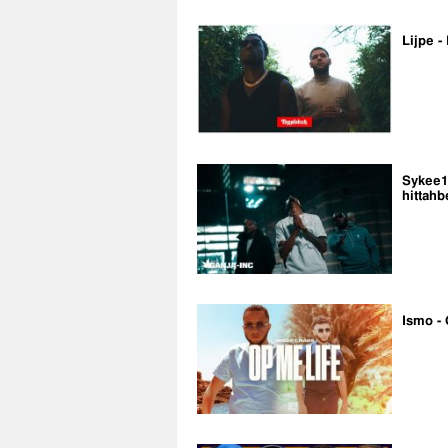
Lijpe -
Sykee14
hittahb
Ismo - 