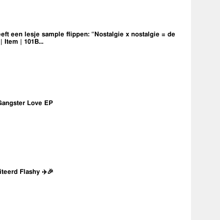
eft een lesje sample flippen: “Nostalgie x nostalgie = de
 | Item | 101B…
Gangster Love EP
iteerd Flashy ✈️🎉