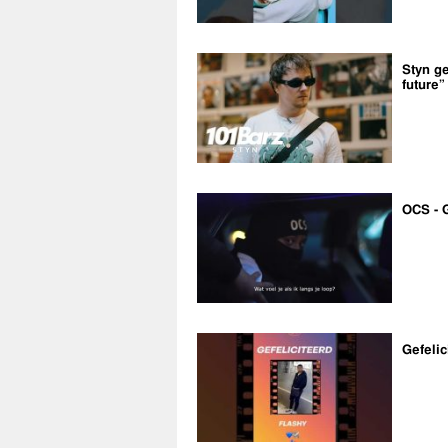
Styn ge
future”
OCS - 
Gefelic