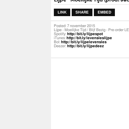
LINK
SHARE
EMBED
Posted:
7 november 2015
Lijpe - Moeilijke Tijd / Blijf Bezig - Pre-orde
Spotify:
http://bit.ly/lijpespot
iTunes:
http://bit.ly/levensleslijpe
Bol:
http://bit.ly/lijpelevensles
Deezer:
http://bit.ly/lijpedeez
Lyrics:
http://bit.ly/moeilijketekst