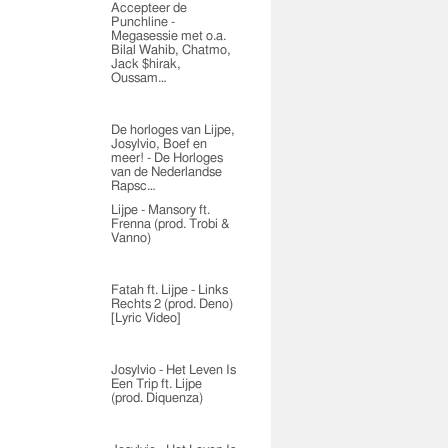
Accepteer de
Punchline -
Megasessie met o.a.
Bilal Wahib, Chatmo,
Jack $hirak,
Oussam…
De horloges van Lijpe,
Josylvio, Boef en
meer! - De Horloges
van de Nederlandse
Rapsc…
Lijpe - Mansory ft.
Frenna (prod. Trobi &
Vanno)
Fatah ft. Lijpe - Links
Rechts 2 (prod. Deno)
[Lyric Video]
Josylvio - Het Leven Is
Een Trip ft. Lijpe
(prod. Diquenza)