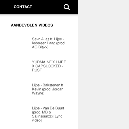
CONTACT
AANBEVOLEN VIDEOS
Sevn Alias ft. Lijpe -
Iedereen Laag (prod.
AG Blaxx)
YURMAINE X LIJPE
X CAPSLOCKED -
RUST
Lijpe - Bakstenen ft.
Kevin (prod. Jordan
Wayne)
Lijpe - Van De Buurt
(prod. MB &
Salinsounzz) [Lyric
video]