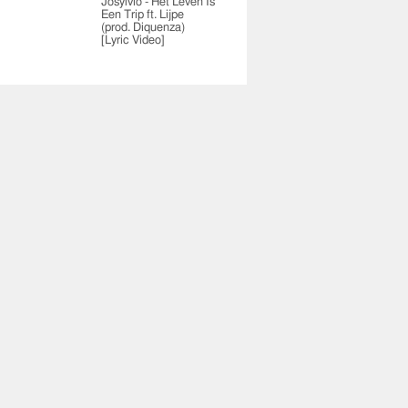
Josylvio - Het Leven Is
Een Trip ft. Lijpe
(prod. Diquenza)
[Lyric Video]