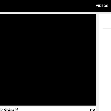
VIDEOS
ck $hirak)