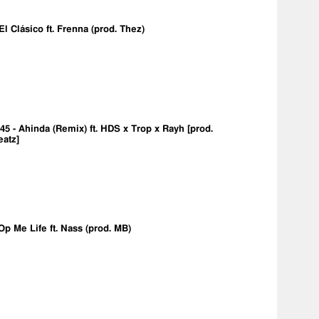
 El Clásico ft. Frenna (prod. Thez)
5 - Ahinda (Remix) ft. HDS x Trop x Rayh [prod.
eatz]
Op Me Life ft. Nass (prod. MB)