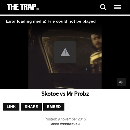
Error loading media: File could not be played
Skotoe vs Mr Probz
LINK
SHARE
EMBED
Posted:
9 november 2015
Skotoe vs Mr Probz
MEER WEERGEVEN