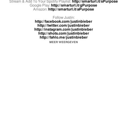
Stream & Add To Your Spotify Playlist:
http://smarturl.it/sPurpose
Google Play:
http://smarturl.it/gPurpose
Amazon:
http://smarturl.it/aPurpose
Follow Justin:
http://facebook.com/justinbieber
http://twitter.com/justinbieber
http://instagram.com/justinbieber
http://shots.com/justinbieber
http://fahlo.me/justinbieber
And sign up to Justin’s newsletter:
http://justinbiebermusic.com
MEER WEERGEVEN
Snapchat: rickthesizzler