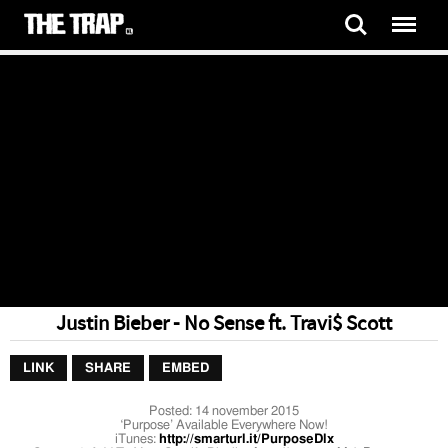
Justin Bieber - No Sense ft. Travi$ Scott
LINK
SHARE
EMBED
Posted:
14 november 2015
‘Purpose’ Available Everywhere Now!
iTunes:
http://smarturl.it/PurposeDlx