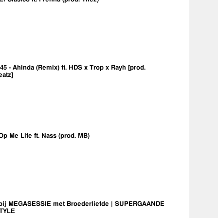
5 - Ahinda (Remix) ft. HDS x Trop x Rayh [prod.
eatz]
Op Me Life ft. Nass (prod. MB)
bij MEGASESSIE met Broederliefde | SUPERGAANDE
TYLE