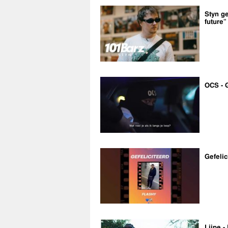
Styn ge
future”
OCS - 
Gefelic
Lijpe -