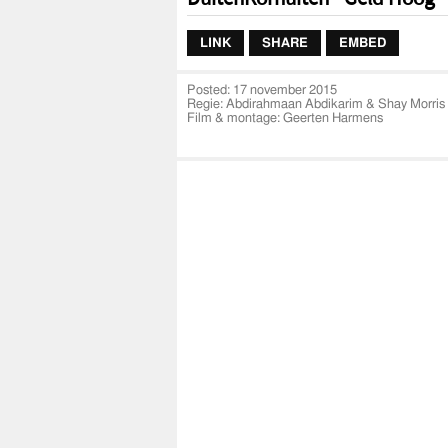
LINK
SHARE
EMBED
Posted:
17 november 2015
Regie: Abdirahmaan Abdikarim & Shay Morris
Film & montage: Geerten Harmens
Color Grading: Robert Broers