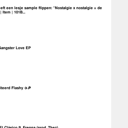
eft een lesje sample flippen: “Nostalgie x nostalgie = de
 | Item | 101B…
Gangster Love EP
iteerd Flashy ✈️🎉
 El Clásico ft. Frenna (prod. Thez)