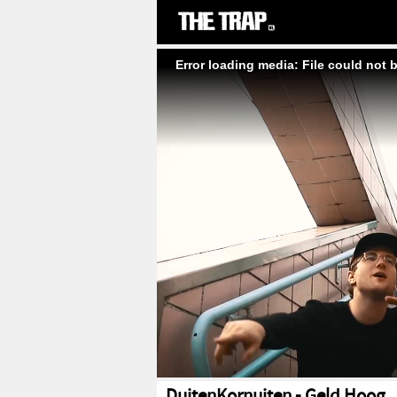
Error loading media: File could not 
DuitenKornuiten - Geld Hoog