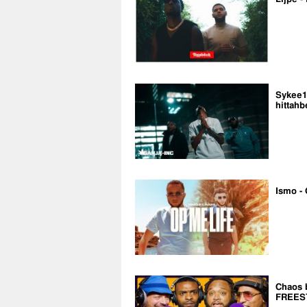
Sykee14
hittahb
Ismo - 
Chaos 
FREES