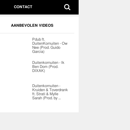
CONTACT
AANBEVOLEN VIDEOS
Pdub ft.
DuitenKornuiten - Ow
Nee (Prod. Guido
Garcia)
Duitenkornuiten - Ik
Ben Dom (Prod.
DIXAK)
Duitenkornuiten -
Kruiden & Toverdrank
ft. Strati & Mylle
Sarah (Prod. by …