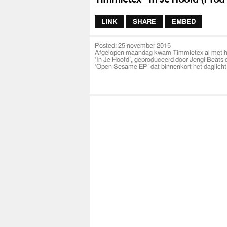
LINK
SHARE
EMBED
Posted:
25 november 2015
Afgelopen maandag kwam Timmietex al met het 
‘In Je Hoofd’, geproduceerd door Jengi Beat
‘Open Sesame EP’ dat binnenkort het daglicht 
Spotify:
https://player.spotify.com/album/0HE
Lyrics: T. van Dongen
Productie: J. Berendsen
Video: O. Muteb
Mixing: J. Berendsen & J. Castelijn
Mastering: M. Jutte
Artwork: J. van Meeteren