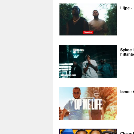
Lijpe -
Sykee14
hittahb
Ismo - 
Chaos 