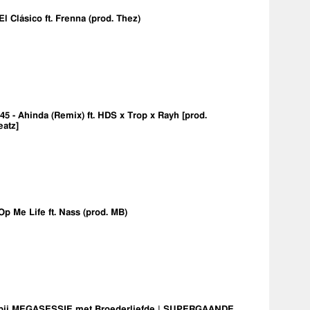
 El Clásico ft. Frenna (prod. Thez)
5 - Ahinda (Remix) ft. HDS x Trop x Rayh [prod.
eatz]
Op Me Life ft. Nass (prod. MB)
bij MEGASESSIE met Broederliefde | SUPERGAANDE