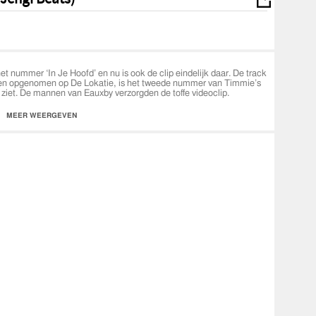
nummer ‘In Je Hoofd’ en nu is ook de clip eindelijk daar. De track
s en opgenomen op De Lokatie, is het tweede nummer van Timmie’s
ziet. De mannen van Eauxby verzorgden de toffe videoclip.
MEER WEERGEVEN
F2om3JGHmq527pqMTWF