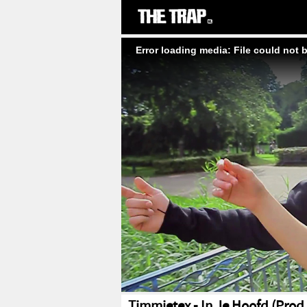
Error loading media: File could not 
Timmietex - In Je Hoofd (Prod