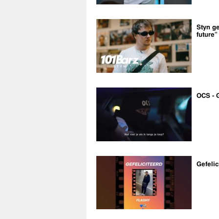
Styn ge
future”
OCS - 
Gefelic