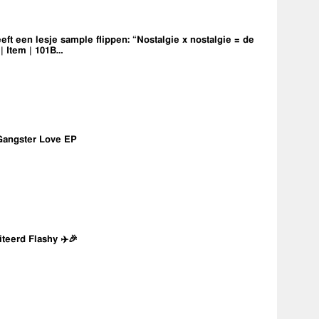
eft een lesje sample flippen: “Nostalgie x nostalgie = de
 | Item | 101B…
Gangster Love EP
iteerd Flashy ✈️🎉