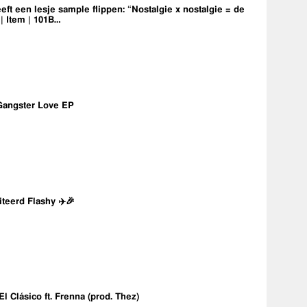
eft een lesje sample flippen: “Nostalgie x nostalgie = de
 | Item | 101B…
Gangster Love EP
iteerd Flashy ✈️🎉
 El Clásico ft. Frenna (prod. Thez)