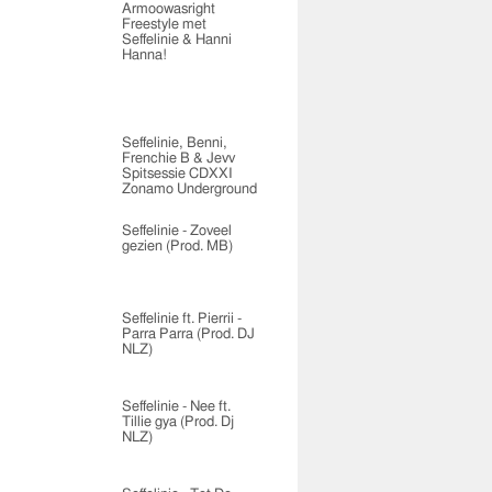
Armoowasright
Freestyle met
Seffelinie & Hanni
Hanna!
Seffelinie, Benni,
Frenchie B & Jevv
Spitsessie CDXXI
Zonamo Underground
Seffelinie - Zoveel
gezien (Prod. MB)
Seffelinie ft. Pierrii -
Parra Parra (Prod. DJ
NLZ)
Seffelinie - Nee ft.
Tillie gya (Prod. Dj
NLZ)