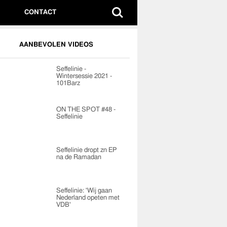
CONTACT
AANBEVOLEN VIDEOS
Seffelinie -
Wintersessie 2021 -
101Barz
ON THE SPOT #48 -
Seffelinie
Seffelinie dropt zn EP
na de Ramadan
Seffelinie: 'Wij gaan
Nederland opeten met
VDB'