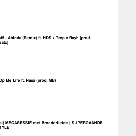
5 - Ahinda (Remix) ft. HDS x Trop x Rayh [prod.
eatz]
Op Me Life ft. Nass (prod. MB)
bij MEGASESSIE met Broederliefde | SUPERGAANDE
TYLE