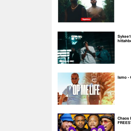
Sykee14
hittahb
Ismo - 
Chaos 
FREES