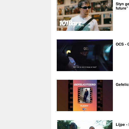
Styn ge
future”
OCS - 
Gefelic
Lijpe -