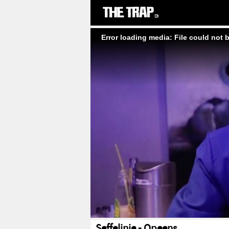
Error loading media: File could not 
Seffelinie - Opeens