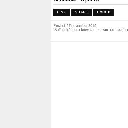
LINK
SHARE
EMBED
Posted:
27 november 2015
'Seffelinie' is de nieuwe artiest van het label '
''Opeens'' is de 1e officiele videoclip van Seffeli
Beat by : Jaymraya
Mixed & Mastered by Palenko