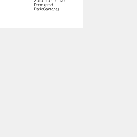
Seffelinie - Tot De
Dood (prod
DarioSantana)