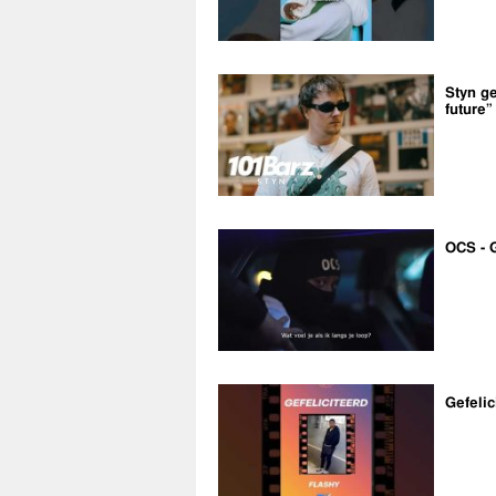
Styn ge
future”
OCS - 
Gefelic