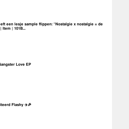
eft een lesje sample flippen: “Nostalgie x nostalgie = de
 | Item | 101B…
Gangster Love EP
iteerd Flashy ✈️🎉