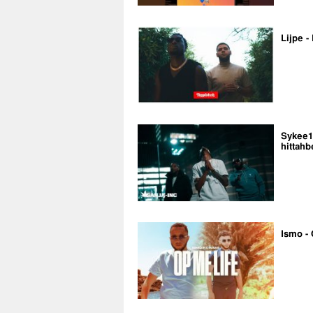
Lijpe -
Sykee14
hittahb
Ismo - 