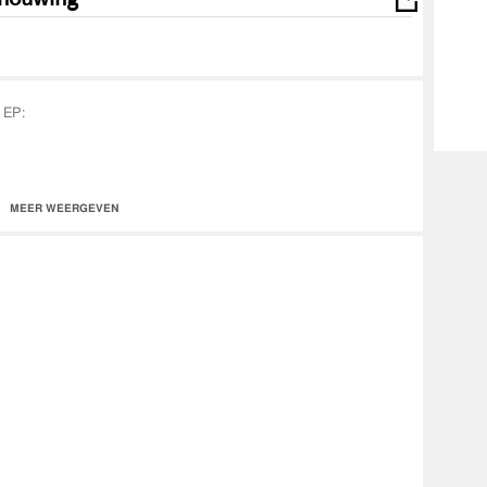
 EP:
van hun onlangs uitgebrachte 'Dertien Hoog EP'. Na 'In De Lucht' en
MEER WEERGEVEN
 mee naar de party na de afterparty oftewel de 'Nabeschouwing'.
 Joeri Ritzen)
exMegas)