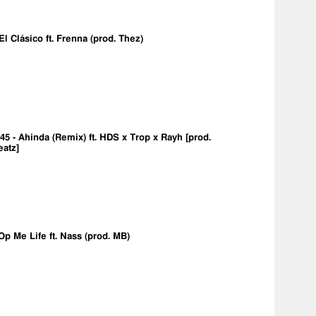
 El Clásico ft. Frenna (prod. Thez)
5 - Ahinda (Remix) ft. HDS x Trop x Rayh [prod.
eatz]
Op Me Life ft. Nass (prod. MB)