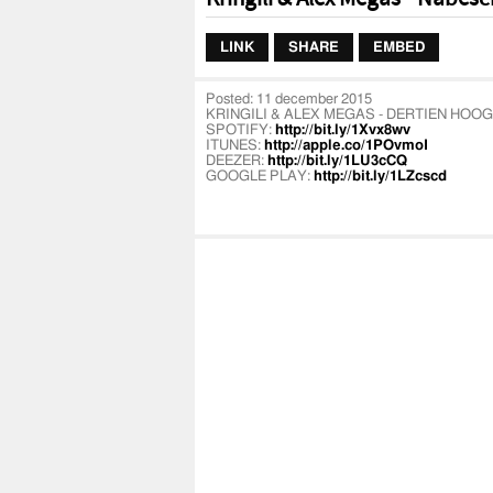
LINK
SHARE
EMBED
Posted:
11 december 2015
KRINGILI & ALEX MEGAS - DERTIEN HOOG
SPOTIFY:
http://bit.ly/1Xvx8wv
ITUNES:
http://apple.co/1POvmoI
DEEZER:
http://bit.ly/1LU3cCQ
GOOGLE PLAY:
http://bit.ly/1LZcscd
Kringili & Alex Megas droppen de derde video 
'Stuur De Stad' neemt het Tilburgse duo je nu
Film & Edit: Colorwork Media (Django Firing en
Rapper: Kringili
Producer: Alex Megas
Mix & Master: Alex Megas
Rapper: Kringili
https://facebook.com/kringili
https://twitter.com/kringili
(@Kringili)
https://soundcloud.com/kringili
Instagram: @kringili
Producer: Alex Megas
https://facebook.com/AlexMegasBeats
https://twitter.com/TheAlexMegas
(@TheAl
https://soundcloud.com/alexmegas
Instagram: @alexmegas_