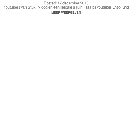
Posted:
17 december 2015
Youtubers van StukTV gooien een illegale #TuinFissa bij youtuber Enzo Knol
maar die belt de skotoe
MEER WEERGEVEN