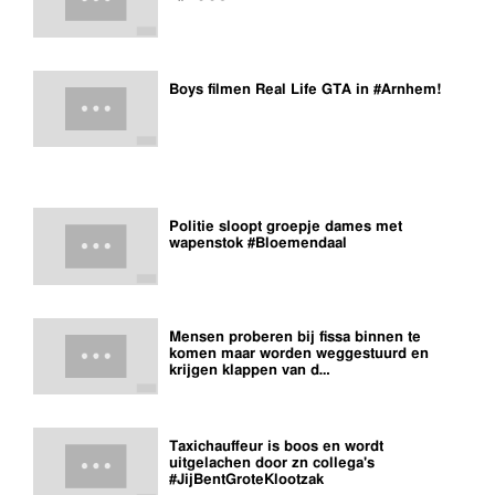
Boys filmen Real Life GTA in #Arnhem!
Politie sloopt groepje dames met
wapenstok #Bloemendaal
Mensen proberen bij fissa binnen te
komen maar worden weggestuurd en
krijgen klappen van d…
Taxichauffeur is boos en wordt
uitgelachen door zn collega's
#JijBentGroteKlootzak