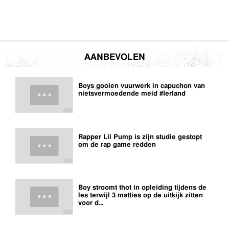
AANBEVOLEN
Boys gooien vuurwerk in capuchon van
nietsvermoedende meid #Ierland
Rapper Lil Pump is zijn studie gestopt
om de rap game redden
Boy stroomt thot in opleiding tijdens de
les terwijl 3 matties op de uitkijk zitten
voor d…