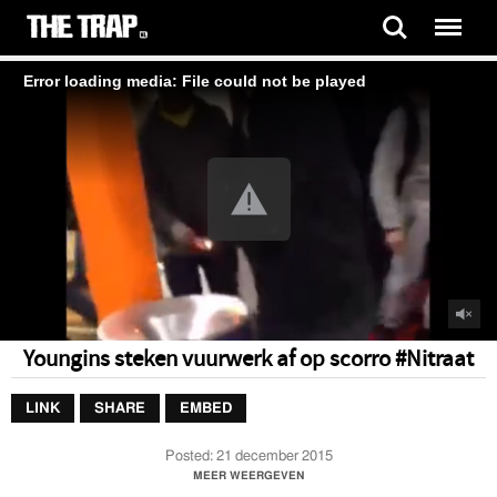
Error loading media: File could not be played
Youngins steken vuurwerk af op scorro #Nitraat
LINK
SHARE
EMBED
Posted:
21 december 2015
Youngins steken vuurwerk af op scorro #Nitraat
MEER WEERGEVEN