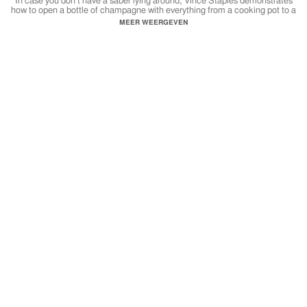
In case you don't have a saber lying around, Vince Staples demonstrates
how to open a bottle of champagne with everything from a cooking pot to a
butter knife.
MEER WEERGEVEN