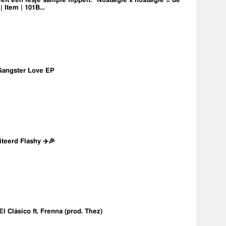
eft een lesje sample flippen: “Nostalgie x nostalgie = de
 | Item | 101B…
Gangster Love EP
iteerd Flashy ✈️🎉
 El Clásico ft. Frenna (prod. Thez)