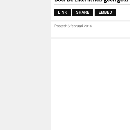
LINK
SHARE
EMBED
Posted:
6 februari 2016
Boef Be Like: Ik heb geen geld