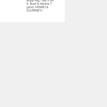
Bryan Mg - Get It All
ft. Boef & Henkie T
(prod. VANNO &
DJUWNEY)