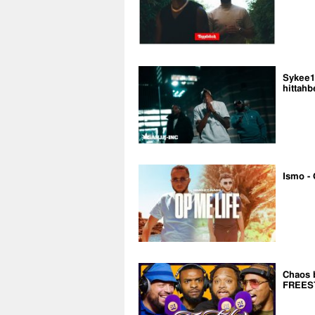
Sykee14
hittahb
Ismo - 
Chaos 
FREES