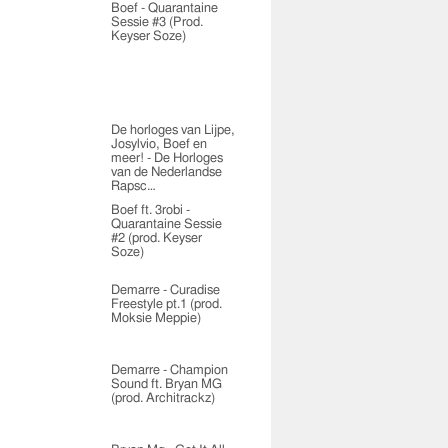
Boef - Quarantaine
Sessie #3 (Prod.
Keyser Soze)
De horloges van Lijpe,
Josylvio, Boef en
meer! - De Horloges
van de Nederlandse
Rapsc…
Boef ft. 3robi -
Quarantaine Sessie
#2 (prod. Keyser
Soze)
Demarre - Curadise
Freestyle pt.1 (prod.
Moksie Meppie)
Demarre - Champion
Sound ft. Bryan MG
(prod. Architrackz)