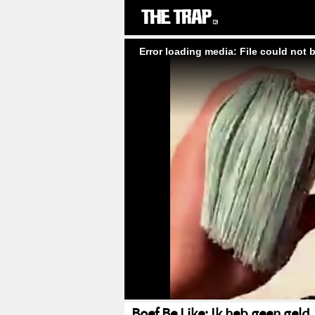
Error loading media: File could not 
Boef Be Like: Ik heb geen geld