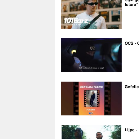
Styn ge
future”
OCS - 
Gefelic
Lijpe -