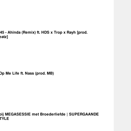
5 - Ahinda (Remix) ft. HDS x Trop x Rayh [prod.
eatz]
Op Me Life ft. Nass (prod. MB)
bij MEGASESSIE met Broederliefde | SUPERGAANDE
TYLE