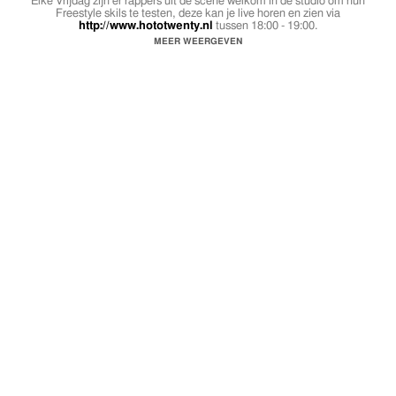
Elke Vrijdag zijn er rappers uit de scene welkom in de studio om hun
Freestyle skils te testen, deze kan je live horen en zien via
http://www.hototwenty.nl
tussen 18:00 - 19:00.
MEER WEERGEVEN
Bekende zo als onbekende artiesten komen langs en gaan de freestyle
uitdaging aan met de host van de show. De host geeft deze artiesten ter
plekken onderwerpen waar ze over moeten rappen. Tijdens deze uitzending
heeft de luisteraar ook de kans om onderwerpen door te bellen, chatten en
of mailen.
kijk hier naar een samenvatting van de tweede show. Freestyle Friday.
Host: Nice guy the illian
DJ: Game Ova
Gast: Harra (THC) / Pletnum / Roodje / Skullgang 1107