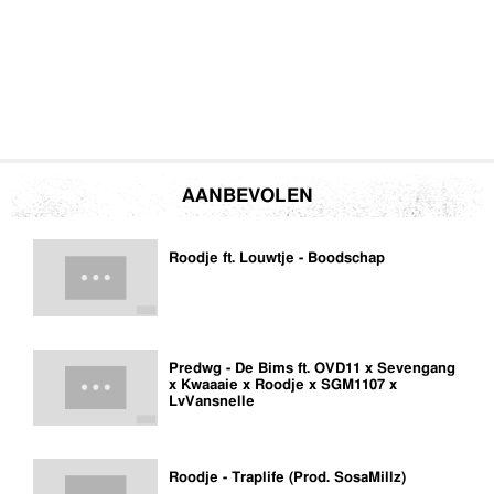
AANBEVOLEN
Roodje ft. Louwtje - Boodschap
Predwg - De Bims ft. OVD11 x Sevengang
x Kwaaaie x Roodje x SGM1107 x
LvVansnelle
Roodje - Traplife (Prod. SosaMillz)