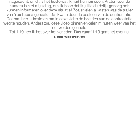
nagedacht, en dit is het beste wat ik had kunnen doen. Praten voor de
camera is niet mijn ding, dus ik hoop dat ik jullie duidelijk genoeg heb
kunnen informeren over deze situatie! Zoals velen al wisten was de trailer
van YouTube afgehaald. Dat kwam door de beelden van de confrontatie.
Daarom heb ik besloten om in deze video de beelden van de confrontatie
weg te houden. Anders zou deze video binnen enkelen minuten weer van het
net worden gehaald.
Tot 1:19 heb ik het over het verleden. Dus vanaf 1:19 gaat het over nu.
MEER WEERGEVEN
FACEBOOK :
http://www.facebook.com/PranksbyAma
INSTAGRAM :
http://www.instagram.com/AmanuelCarter
SNAPCHAT : @amanuelcarter