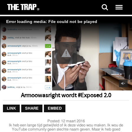
Error loading media: File could not be played
Armoowasright wordt #Exposed 2.0
LINK
SHARE
EMBED
Posted:
12 maart 2016
Ik heb een lange tijd getwijfeld of ik deze video wou maken. Ik wou de
YouTube community geen slechte naam geven. Maar ik heb goed