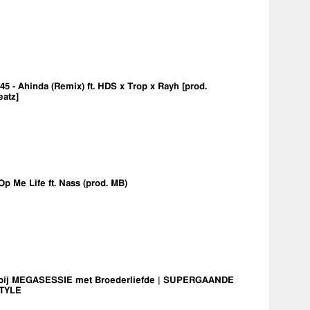
5 - Ahinda (Remix) ft. HDS x Trop x Rayh [prod.
eatz]
Op Me Life ft. Nass (prod. MB)
bij MEGASESSIE met Broederliefde | SUPERGAANDE
TYLE