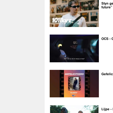
Styn ge
future”
OCS - 
Gefelic
Lijpe -