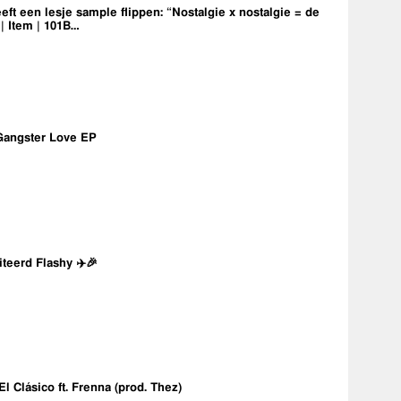
eft een lesje sample flippen: “Nostalgie x nostalgie = de
 | Item | 101B…
Gangster Love EP
iteerd Flashy ✈️🎉
 El Clásico ft. Frenna (prod. Thez)