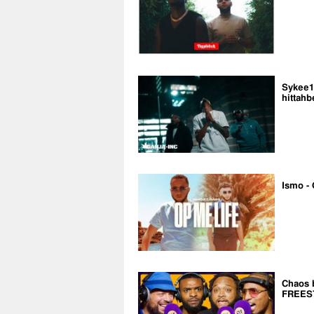
Sykee14
hittahb
Ismo - 
Chaos 
FREES