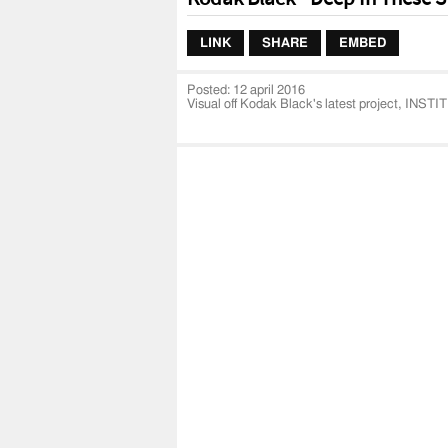
LINK
SHARE
EMBED
Posted:
12 april 2016
Visual off Kodak Black's latest project, INS
Follow @KodakBlack for more music and even