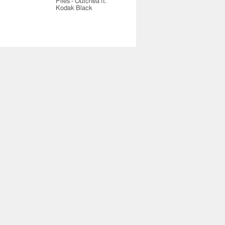
Plies - Outchea ft.
Kodak Black