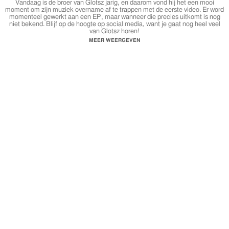
Vandaag is de broer van Glotsz jarig, en daarom vond hij het een mooi
moment om zijn muziek overname af te trappen met de eerste video. Er word
momenteel gewerkt aan een EP, maar wanneer die precies uitkomt is nog
niet bekend. Blijf op de hoogte op social media, want je gaat nog heel veel
van Glotsz horen!
MEER WEERGEVEN
Ook te beluisteren op Spotify, iTunes, Deezer, Google Play ea.
Social Media:
IG: Magahh_
FB: Glotsz Glo
SC: Glorimatondo
Mix & Master:
Lo-Bo
Video:
Berry Oost
http://www.facebook.com/berryoostvideos