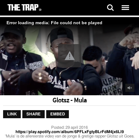
Error loading media: File could not be played
Glotsz - Mula
LINK
SHARE
EMBED
Posted:
29 april 2016
https://play.spotify.com/album/6PFLxFgtyBLrFdM4jx6Ll9
'Mula' is de allereerste video van de jonge & gretige rapper Glotsz uit Goes.