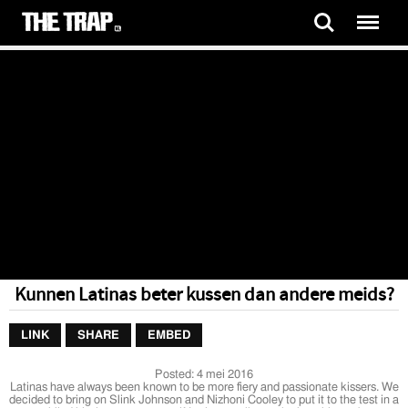
Kunnen Latinas beter kussen dan andere meids?
LINK
SHARE
EMBED
Posted:
4 mei 2016
Latinas have always been known to be more fiery and passionate kissers. We
decided to bring on Slink Johnson and Nizhoni Cooley to put it to the test in a