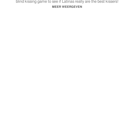
blind kissing game to see if Latinas really are the best kissers!
MEER WEERGEVEN
@slinkjohnson
@nizhonicooley
@evy_de_la_cruz
@katie_blonde007
@deannapak