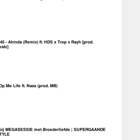
5 - Ahinda (Remix) ft. HDS x Trop x Rayh [prod.
eatz]
Op Me Life ft. Nass (prod. MB)
bij MEGASESSIE met Broederliefde | SUPERGAANDE
TYLE