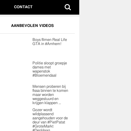
CONTACT
AANBEVOLEN VIDEOS
Boys filmen Real Life
GTA in #Arnhem!
Politie sloopt groepje
dames met
wapenstok
#Bloemendaal
Mensen proberen bij
fissa binnen te komen
maar worden
weggestuurd en
krijgen klappen …
Gozer wordt
wildplassend
aangehouden voor de
deur van #PietPatat
#GroteMarkt
#DenHaag