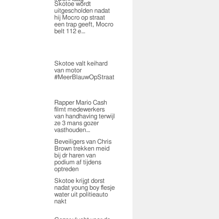
Skotoe wordt
uitgescholden nadat
hij Mocro op straat
een trap geeft, Mocro
belt 112 e…
Skotoe valt keihard
van motor
#MeerBlauwOpStraat
Rapper Mario Cash
filmt medewerkers
van handhaving terwijl
ze 3 mans gozer
vasthouden…
Beveiligers van Chris
Brown trekken meid
bij dr haren van
podium af tijdens
optreden
Skotoe krijgt dorst
nadat young boy flesje
water uit politieauto
nakt