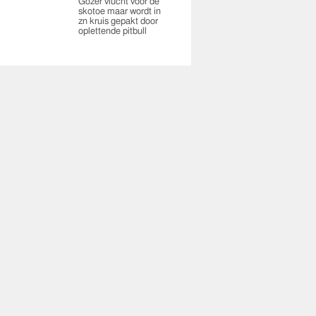
Gozer vlucht voor de
skotoe maar wordt in
zn kruis gepakt door
oplettende pitbull