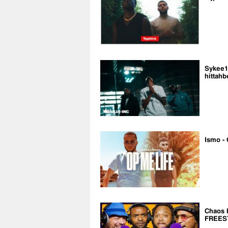
Sykee14
hittahb
Ismo - 
Chaos 
FREES