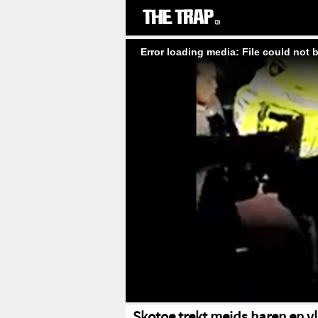
Error loading media: File could not 
Skotoe trekt meids haren en vl