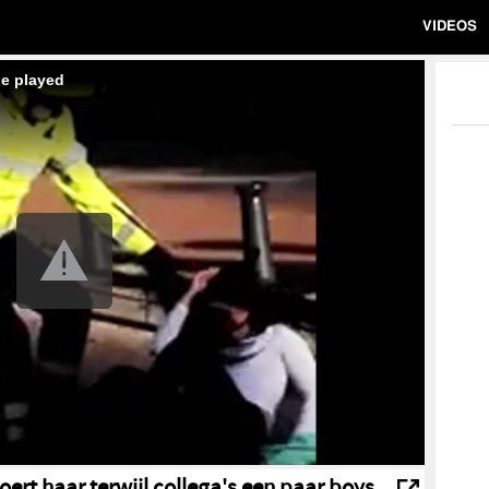
VIDEOS
be played
oert haar terwijl collega's een paar boys