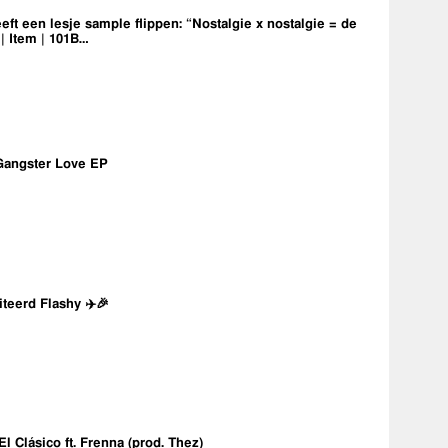
eft een lesje sample flippen: “Nostalgie x nostalgie = de
 | Item | 101B…
Gangster Love EP
iteerd Flashy ✈️🎉
 El Clásico ft. Frenna (prod. Thez)