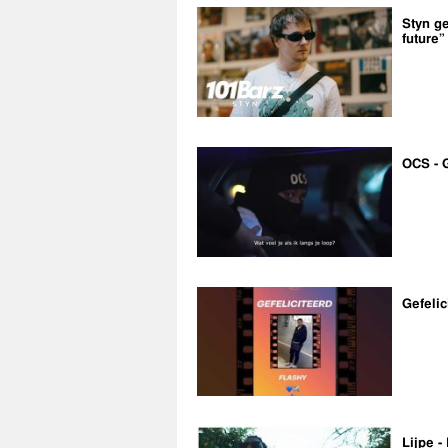
Styn ge
future”
OCS - 
Gefelic
Lijpe -