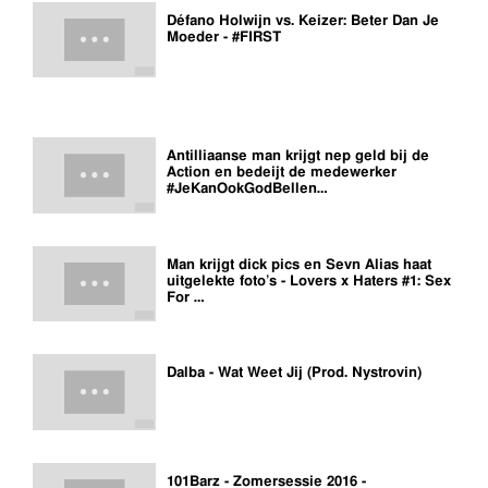
Défano Holwijn vs. Keizer: Beter Dan Je
Moeder - #FIRST
Antilliaanse man krijgt nep geld bij de
Action en bedeijt de medewerker
#JeKanOokGodBellen…
Man krijgt dick pics en Sevn Alias haat
uitgelekte foto’s - Lovers x Haters #1: Sex
For …
Dalba - Wat Weet Jij (Prod. Nystrovin)
101Barz - Zomersessie 2016 -