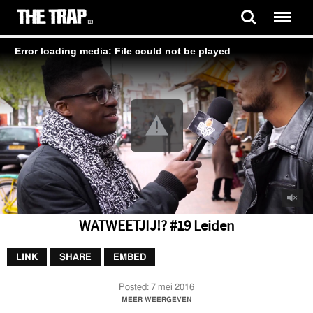
Error loading media: File could not be played
WATWEETJIJ!? #19 Leiden
LINK
SHARE
EMBED
Posted:
7 mei 2016
Leijuh, wat weet jij?!
MEER WEERGEVEN