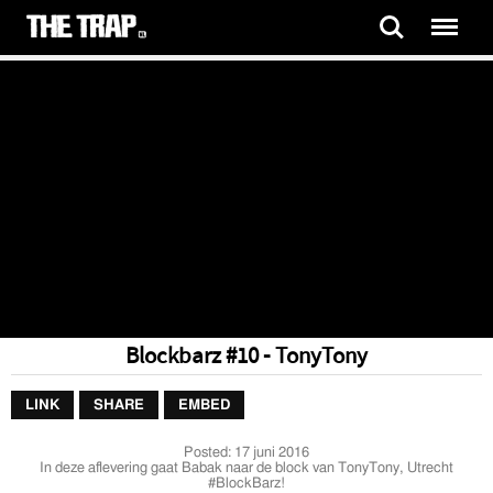
Blockbarz #10 - TonyTony
LINK
SHARE
EMBED
Posted:
17 juni 2016
In deze aflevering gaat Babak naar de block van TonyTony, Utrecht
#BlockBarz!