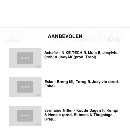
Music video by Jermaine Niffer ft Josylvio Performing Leven van de Straat
2016 ZwareJongenZ Productions.
info@zjrecords.nl
AANBEVOLEN
Ashafar - NIKE TECH ft. Mula B, Josylvio,
3robi & JoeyAK (prod. Trobi)
Esko - Breng Mij Terug ft. Josylvio (prod.
Esko)
Jermaine Niffer - Koude Dagen ft. Kempi
& Hansie (prod. Rilbeats & Thugstage,
Grap…