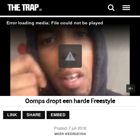
Error loading media: File could not be played
Oomps dropt een harde Freestyle
LINK
SHARE
EMBED
Posted:
7 juli 2016
Oomps dropt een harde Freestyle
MEER WEERGEVEN