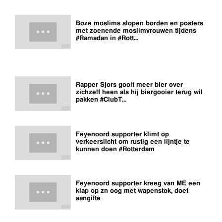
Boze moslims slopen borden en posters
met zoenende moslimvrouwen tijdens
#Ramadan in #Rott…
Rapper Sjors gooit meer bier over
zichzelf heen als hij biergooier terug wil
pakken #ClubT…
Feyenoord supporter klimt op
verkeerslicht om rustig een lijntje te
kunnen doen #Rotterdam
Feyenoord supporter kreeg van ME een
klap op zn oog met wapenstok, doet
aangifte