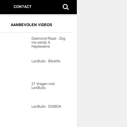
CONTACT
AANBEVOLEN VIDEOS
Desmond Read - Zeg
me eerlijk ft.
Hayleewine
LenBulls - Bikelife
21 Vragen met
LenBulls
LenBulls - DGBDA