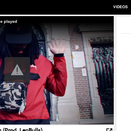
VIDEOS
be played
s (Prod. LenBulls)