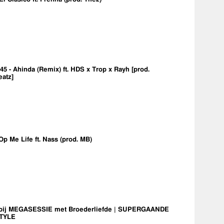
5 - Ahinda (Remix) ft. HDS x Trop x Rayh [prod.
eatz]
Op Me Life ft. Nass (prod. MB)
bij MEGASESSIE met Broederliefde | SUPERGAANDE
TYLE