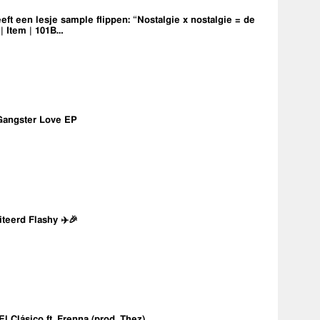
eft een lesje sample flippen: “Nostalgie x nostalgie = de
 | Item | 101B…
Gangster Love EP
iteerd Flashy ✈️🎉
 El Clásico ft. Frenna (prod. Thez)