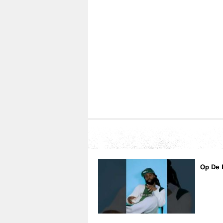
Twitter:
https://twitter.com/frolohayleewine
Facebook:
https://www.facebook.com/FroloHayleewi
Instagram:
https://www.instagram.com/frolohayleewi
Soundcloud:
https://soundcloud.com/frolohayleewine
EDIT CREDITS:
sikNsjit
Online:
Youtube:
http://bit.ly/1QAhKNJ
Facebook:
http://on.fb.me/1Rvu2mQ
Instagram:
http://bit.ly/1M1DYCS
Op De 