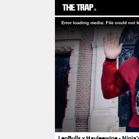
Error loading media: File could not 
LenBulls x Hayleewine - Ninja'