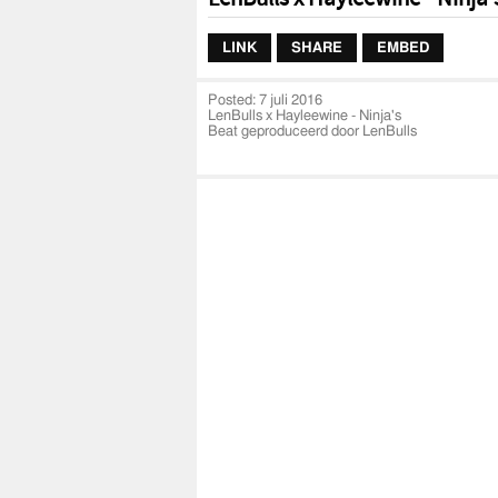
LINK
SHARE
EMBED
Posted:
7 juli 2016
LenBulls x Hayleewine - Ninja's
Beat geproduceerd door LenBulls
#N8sessie1.0
SOCIAL MEDIA
LenBulls:
Twitter:
https://twitter.com/LenBullsBDA
Facebook:
https://www.facebook.com/Lenbulls
Instagram:
https://www.instagram.com/lenbullshit
Soundcloud:
https://soundcloud.com/lenbulls
Hayleewine: