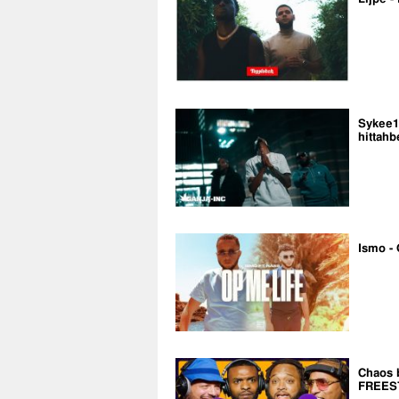
Sykee14
hittahb
Ismo - 
Chaos 
FREES