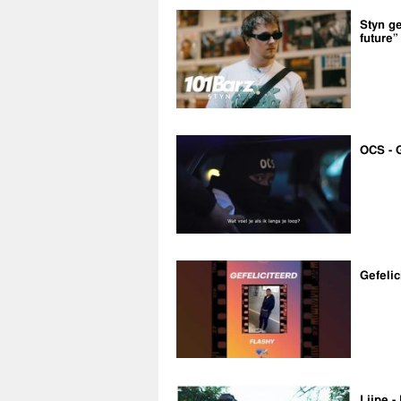
Styn ge
future”
OCS - 
Gefelic
Lijpe -