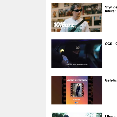
Styn ge
future”
OCS - 
Gefelic
Lijpe -