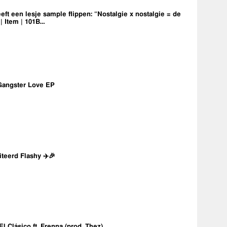
eft een lesje sample flippen: “Nostalgie x nostalgie = de
 | Item | 101B…
Gangster Love EP
iteerd Flashy ✈️🎉
 El Clásico ft. Frenna (prod. Thez)