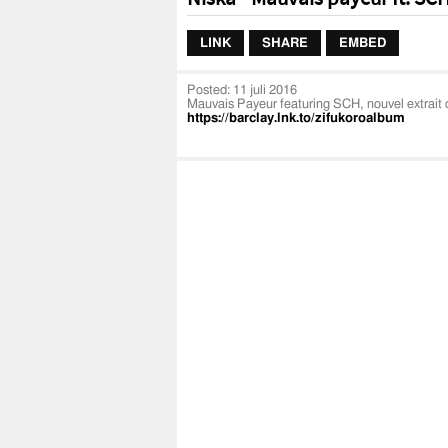
LINK
SHARE
EMBED
Posted:
11 juli 2016
Mauvais Payeur featuring SCH, nouvel extrait
https://barclay.lnk.to/zifukoroalbum
Suis Niska sur ses réseaux :
https://www.facebook.com/NiskaOfficiel
https://twitter.com/niska_officiel
https://www.instagram.com/niska_officiel