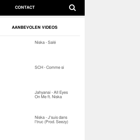
CONTACT
AANBEVOLEN VIDEOS
Niska - Salé
SCH - Comme si
Jahyanai - All Eyes
On Me ft. Niska
Niska - J'suis dans
l'truc (Prod. Seezy)