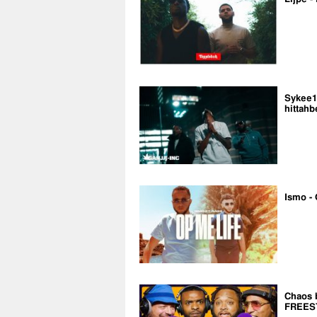
Sykee14
hittahb
Ismo - 
Chaos 
FREES