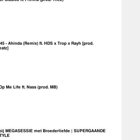
5 - Ahinda (Remix) ft. HDS x Trop x Rayh [prod.
eatz]
Op Me Life ft. Nass (prod. MB)
bij MEGASESSIE met Broederliefde | SUPERGAANDE
TYLE