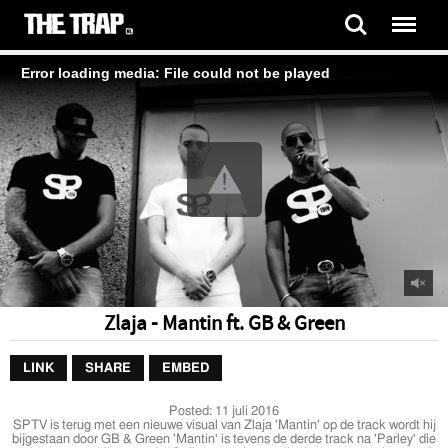
Error loading media: File could not be played
Zlaja - Mantin ft. GB & Green
LINK
SHARE
EMBED
Posted:
11 juli 2016
SPTV is terug met een nieuwe visual van Zlaja 'Mantin' op de track wordt hij
bijgestaan door GB & Green 'Mantin' is tevens de derde track na 'Parley' die