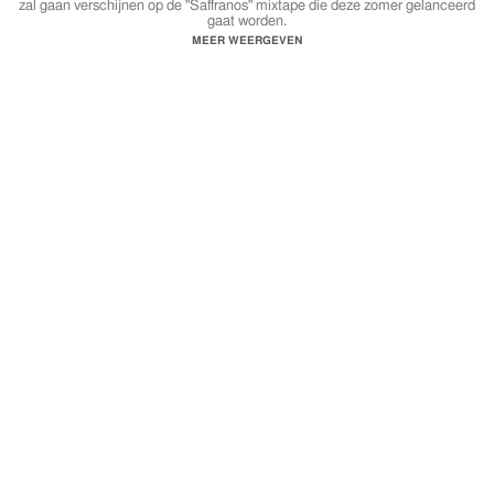
zal gaan verschijnen op de "Saffranos" mixtape die deze zomer gelanceerd
gaat worden.
MEER WEERGEVEN
De Saffranos mixtape zal samenwerkingen hebben van verschillende SP
artiesten waaronder V.O.S, Zlaja, Green, GB & Tjeerpa.
Instagram:
https://www.instagram.com/sptvnl
https://www.instagram.com/zlajaizkraja
Facebook:
https://www.facebook.com/sptvnl
SPTVNL 2016