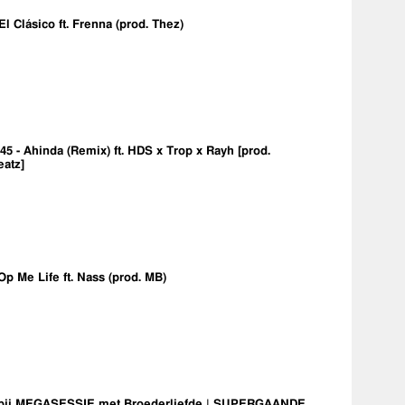
 El Clásico ft. Frenna (prod. Thez)
5 - Ahinda (Remix) ft. HDS x Trop x Rayh [prod.
eatz]
Op Me Life ft. Nass (prod. MB)
bij MEGASESSIE met Broederliefde | SUPERGAANDE