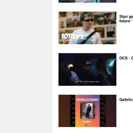
Styn ge
future”
OCS - 
Gefelic