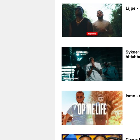
Lijpe -
Sykee14
hittahb
Ismo - 
Chaos 