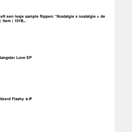
eft een lesje sample flippen: “Nostalgie x nostalgie = de
 | Item | 101B…
Gangster Love EP
iteerd Flashy ✈️🎉