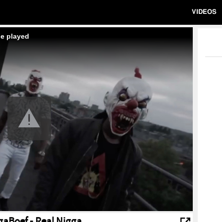
VIDEOS
be played
gaBoef - Real Nigga