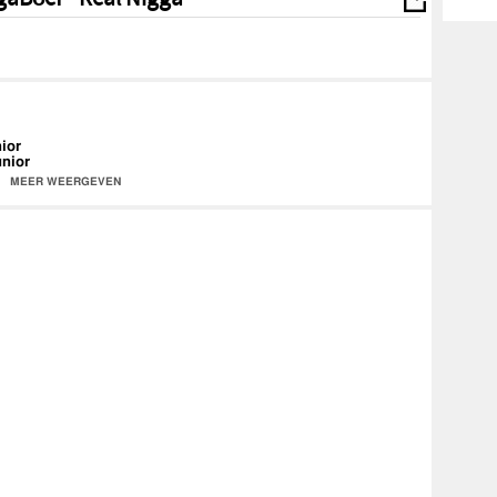
ior
unior
dyjr
MEER WEERGEVEN