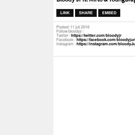
LINK
SHARE
EMBED
Posted:
11 juli 2016
Follow bloodyjr :
Twitter -
https://twitter.com/bloodyjr
Facebook -
https://facebook.com/bloodyjun
Instagram -
https://instagram.com/bloodyJ
SoundCloud -
https://soundcloud.com/bloo