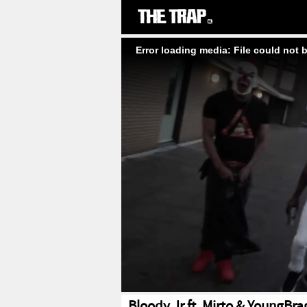
Error loading media: File could not 
Bloody Jr ft. Mirto & YoungBra