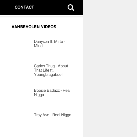
CONTACT
AANBEVOLEN VIDEOS
Danyson ft. Mirto -
Mind
Carlos Thug - About
That Life ft.
Youngbragaboef
Boosie Badazz - Real
Nigga
Troy Ave - Real Nigga