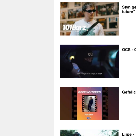
Styn ge
future”
OCS - 
Gefelic
Lijpe -