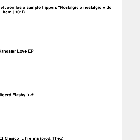
eft een lesje sample flippen: “Nostalgie x nostalgie = de
 | Item | 101B…
Gangster Love EP
iteerd Flashy ✈️🎉
 El Clásico ft. Frenna (prod. Thez)