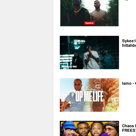
Sykee14
hittahb
Ismo - 
Chaos 
FREES