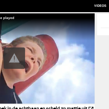
VIDEOS
be played
roek in de achtbaan en scheld zn mattie uit