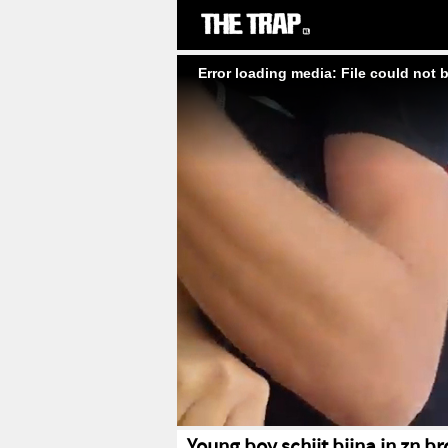
Error loading media: File could not 
Young boy schijt bijna in zn b