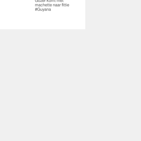
Gozer komt met
machette naar fittie
#Guyana