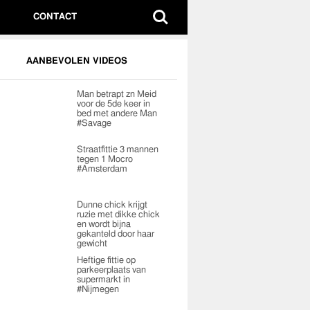
CONTACT
AANBEVOLEN VIDEOS
Man betrapt zn Meid
voor de 5de keer in
bed met andere Man
#Savage
Straatfittie 3 mannen
tegen 1 Mocro
#Amsterdam
Dunne chick krijgt
ruzie met dikke chick
en wordt bijna
gekanteld door haar
gewicht
Heftige fittie op
parkeerplaats van
supermarkt in
#Nijmegen