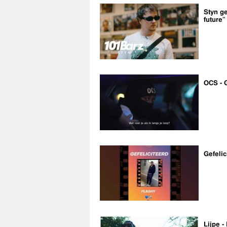
Styn ge
future”
OCS - 
Gefelic
Lijpe -