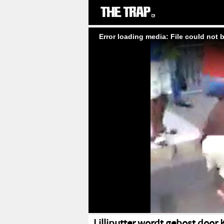
Error loading media: File could not 
Lilliputter wordt gebost door 