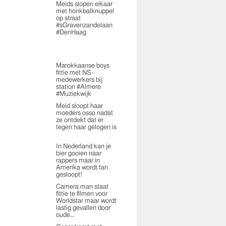
Meids slopen elkaar
met honkbalknuppel
op straat
#sGravenzandelaan
#DenHaag
Marokkaanse boys
fittie met NS-
medewerkers bij
station #Almere
#Muziekwijk
Meid sloopt haar
moeders osso nadat
ze ontdekt dat er
tegen haar gelogen is
In Nederland kan je
bier gooien naar
rappers maar in
Amerika wordt fan
gesloopt!
Camera man staat
fittie te filmen voor
Worldstar maar wordt
lastig gevallen door
oude…