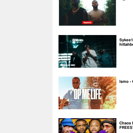
Sykee14
hittahb
Ismo - 
Chaos 
FREES