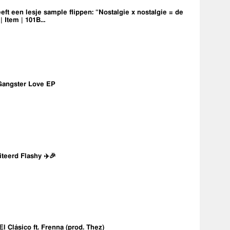
eft een lesje sample flippen: “Nostalgie x nostalgie = de
 | Item | 101B…
Gangster Love EP
iteerd Flashy ✈️🎉
 El Clásico ft. Frenna (prod. Thez)