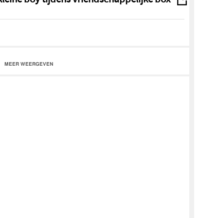
s vriendschappelijke box wedstrijd
MEER WEERGEVEN