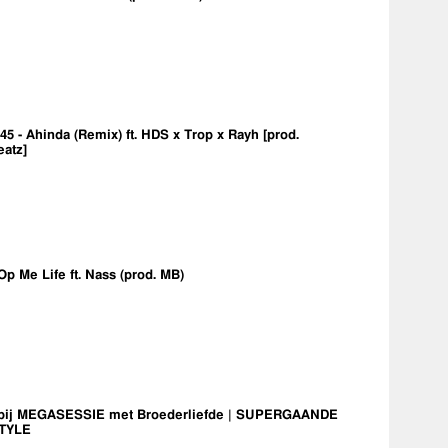
5 - Ahinda (Remix) ft. HDS x Trop x Rayh [prod.
eatz]
Op Me Life ft. Nass (prod. MB)
bij MEGASESSIE met Broederliefde | SUPERGAANDE
TYLE