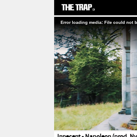
Error loading media: File could not 
Innecent - Napoleon (prod. Ny