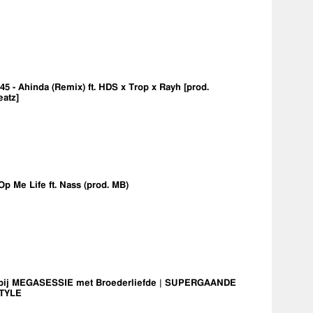
5 - Ahinda (Remix) ft. HDS x Trop x Rayh [prod.
eatz]
Op Me Life ft. Nass (prod. MB)
bij MEGASESSIE met Broederliefde | SUPERGAANDE
TYLE