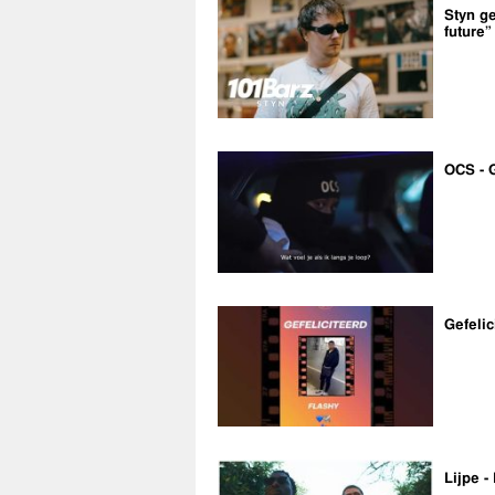
Styn ge
future”
OCS - 
Gefelic
Lijpe -