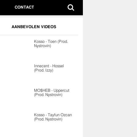
CONTACT
AANBEVOLEN VIDEOS
Kosso - Toen (Prod.
Nystrovin)
Innecent - Hossel
(Prod. Izzy)
MO$HEB - Uppercut
(Prod. Nystrovin)
Kosso - Tayfun Ozcan
(Prod. Nystrovin)