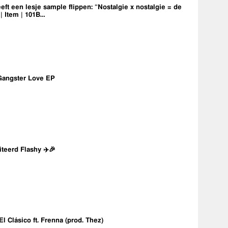
eft een lesje sample flippen: “Nostalgie x nostalgie = de
 | Item | 101B…
Gangster Love EP
iteerd Flashy ✈️🎉
 El Clásico ft. Frenna (prod. Thez)