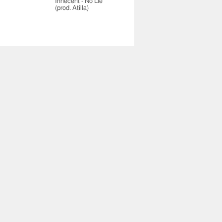
Innecent - No Lie
(prod. Atilla)