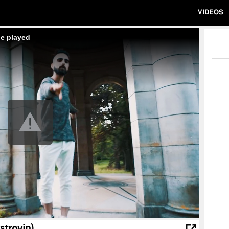
VIDEOS
be played
strovin)