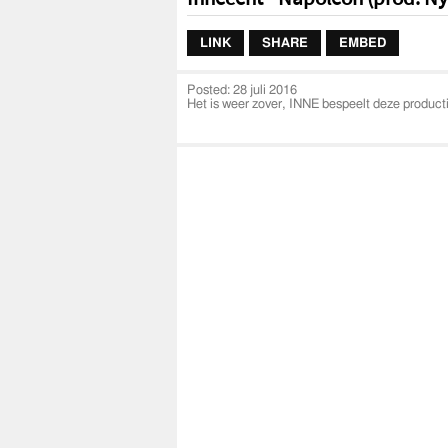
LINK
SHARE
EMBED
Posted:
28 juli 2016
Het is weer zover, INNE bespeelt deze productie
VIDEOCREDIT :
PARAVIZY.COM
METAX STUDIO
MIXMASTER by BECIO
INNE - ONLINE
https://www.facebook.com/innecent1
https://twitter.com/innecent
http://instagram.com/innecent
http://www.innecent.com
http://www.innecent.com/WEBSHOP
FNFLIFESTYLE