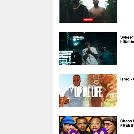
Sykee14
hittahb
Ismo - 
Chaos 
FREES