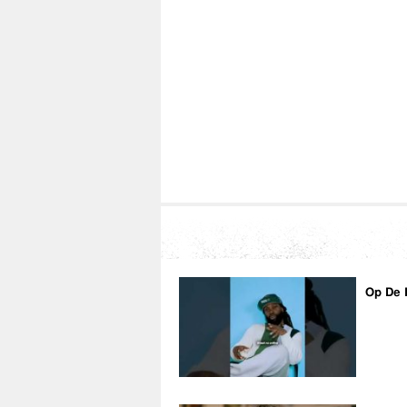
FNF-online.com
EASZYMONEY.NL
Op De 